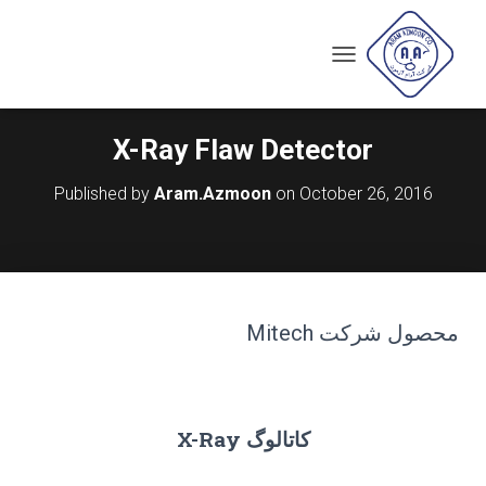
T
O
G
G
X-Ray Flaw Detector
L
E
Published by
Aram.Azmoon
on
October 26, 2016
N
A
V
I
G
A
T
محصول شرکت Mitech
I
O
N
کاتالوگ X-Ray