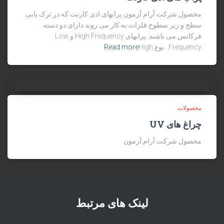
محصول شرکت آرام آزمون پرابهای ادی کارنت که در ترک یابی
سطح و زیر سطوح فلزات به کار می روند دارای دو دسته
فرکانس می باشند: پرابهای High Frequency و Low
Read more
Frequency . نوع High
محصولات
چراغ های UV
محصول شرکت آرام آزمون
لینک های مرتبط