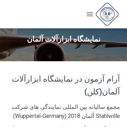
T
O
G
G
نمایشگاه ابزارآلات آلمان
L
E
N
A
V
I
G
آرام آزمون در نمایشگاه ابزارآلات
A
T
I
آلمان(کلن)
O
N
مجمع سالیانه بین المللی نمایندگی های شرکت
Stahlwille آلمان 2018 (Wuppertal-Germany)