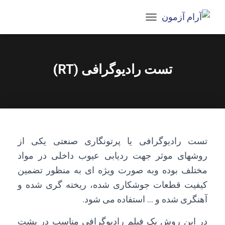
T
O
G
G
L
تست رادیوگرافی (RT)
E
N
A
V
I
G
A
T
تست رادیوگرافی یا پرتونگاری صنعتی یکی از
I
روشهای موثر جهت ردیابی عیوب داخلی در مواد
O
N
مختلف بوده وبه صورت ویژه ای به منظور تضمین
کیفیت قطعات جوشکاری شده، ریخته گری شده و
آهنگری شده و … استفاده می شود.
در این روش یک فیلم رادیوگرافی مناسب در پشت