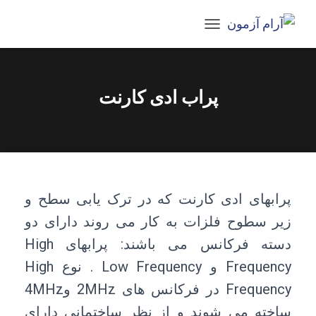
T
O
G
G
L
پراب ادی کارنت
E
N
A
V
I
G
A
T
پرابهای ادی کارنت که در ترک یابی سطح و
I
زیر سطوح فلزات به کار می روند دارای دو
O
N
دسته فرکانس می باشند: پرابهای High
Frequency و Low Frequency . نوع High
Frequency در فرکانس های 2MHz و4MHz
ساخته می شوند و از نظر ساختمانی دارای